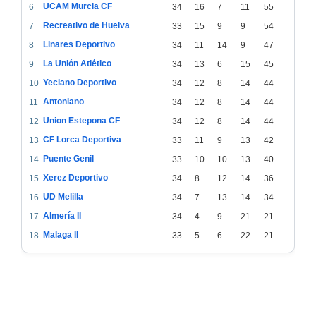
UCAM Murcia CF
6
34
16
7
11
55
Recreativo de Huelva
7
33
15
9
9
54
Linares Deportivo
8
34
11
14
9
47
La Unión Atlético
9
34
13
6
15
45
Yeclano Deportivo
10
34
12
8
14
44
Antoniano
11
34
12
8
14
44
Union Estepona CF
12
34
12
8
14
44
CF Lorca Deportiva
13
33
11
9
13
42
Puente Genil
14
33
10
10
13
40
Xerez Deportivo
15
34
8
12
14
36
UD Melilla
16
34
7
13
14
34
Almería II
17
34
4
9
21
21
Malaga II
18
33
5
6
22
21