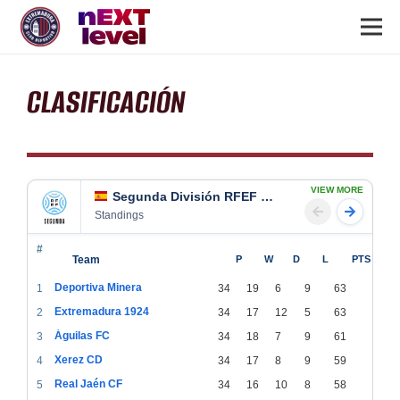
CLASIFICACIÓN
VIEW MORE
Segunda División RFEF Group 4
Standings
#
Team
P
W
D
L
PTS
Deportiva Minera
1
34
19
6
9
63
Extremadura 1924
2
34
17
12
5
63
Águilas FC
3
34
18
7
9
61
Xerez CD
4
34
17
8
9
59
Real Jaén CF
5
34
16
10
8
58