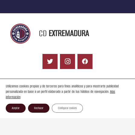
CD
EXTREMADURA
Contacto
Utilizamos cookies propias y de terceros para fines analíticos y para mostrarte publicidad
personalizada en base a un perfil elaborado a partir de tus hábitos de navegación.
Más
información
Aceptar
Rechazar
Configurar cookies
Aviso Legal
Ley de Transparencia