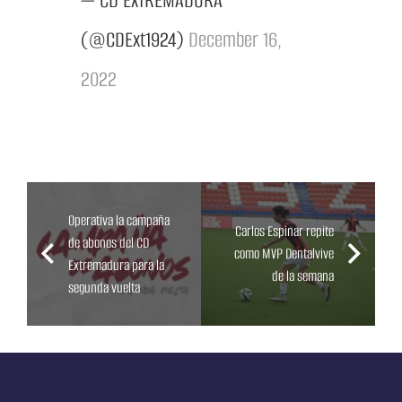
— CD EXTREMADURA
(@CDExt1924)
December 16,
2022
Operativa la campaña
Carlos Espinar repite
de abonos del CD
como MVP Dentalvive
Extremadura para la
de la semana
segunda vuelta