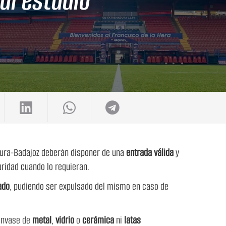
al estadio
dura-Badajoz deberán disponer de una
entrada válida
y
uridad cuando lo requieran.
ado
, pudiendo ser expulsado del mismo en caso de
 envase de
metal
,
vidrio
o
cerámica
ni
latas