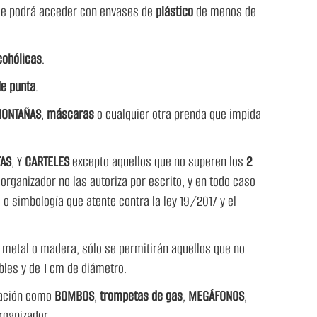
se podrá acceder con envases de
plástico
de menos de
cohólicas
.
e punta
.
ONTAÑAS
,
máscaras
o cualquier otra prenda que impida
AS
, Y
CARTELES
excepto aquellos que no superen los
2
 organizador no las autoriza por escrito, y en todo caso
o simbología que atente contra la ley 19/2017 y el
metal o madera, sólo se permitirán aquellos que no
bles y de 1 cm de diámetro.
mación como
BOMBOS
,
trompetas de gas
,
MEGÁFONOS
,
organizador.