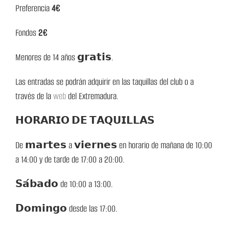
Preferencia
4€
Fondos
2€
Menores de 14 años 𝗴𝗿𝗮𝘁𝗶𝘀.
Las entradas se podrán adquirir en las taquillas del club o a
través de la
web
del Extremadura.
𝗛𝗢𝗥𝗔𝗥𝗜𝗢 𝗗𝗘 𝗧𝗔𝗤𝗨𝗜𝗟𝗟𝗔𝗦
De 𝗺𝗮𝗿𝘁𝗲𝘀 a 𝘃𝗶𝗲𝗿𝗻𝗲𝘀 en horario de mañana de 10:00
a 14:00 y de tarde de 17:00 a 20:00.
𝗦𝗮́𝗯𝗮𝗱𝗼 de 10:00 a 13:00.
𝗗𝗼𝗺𝗶𝗻𝗴𝗼 desde las 17:00.