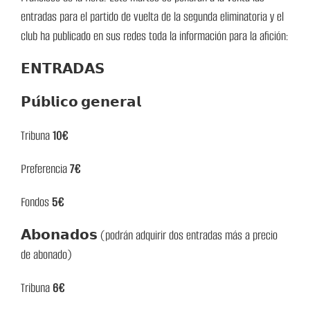
entradas para el partido de vuelta de la segunda eliminatoria y el
club ha publicado en sus redes toda la información para la afición:
𝗘𝗡𝗧𝗥𝗔𝗗𝗔𝗦
𝗣𝘂́𝗯𝗹𝗶𝗰𝗼 𝗴𝗲𝗻𝗲𝗿𝗮𝗹
Tribuna
10€
Preferencia
7€
Fondos
5€
𝗔𝗯𝗼𝗻𝗮𝗱𝗼𝘀 (podrán adquirir dos entradas más a precio
de abonado)
Tribuna
6€