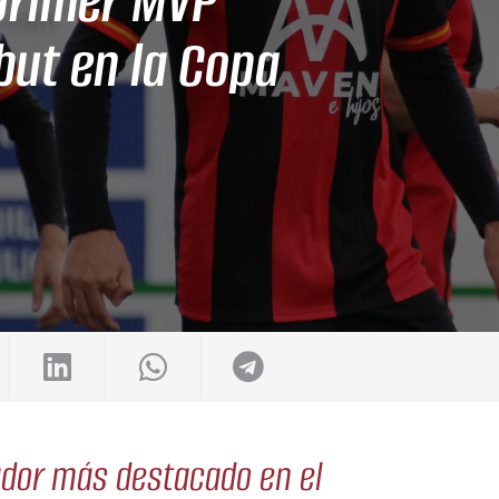
primer MVP
but en la Copa
gador más destacado en el