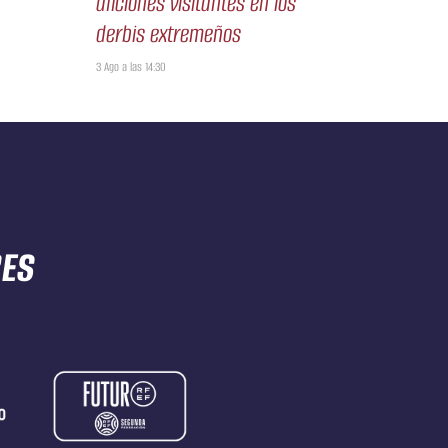
aficiones visitantes en los
derbis extremeños
3 Ago a las 14:30
RES